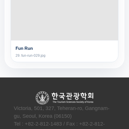
Fun Run
29. fun-run-029.jpg
Victoria, 501, 327, Teheran-ro, Gangnam-
gu, Seoul, Korea (06150)
Tel : +82-2-812-1483 / Fax : +82-2-812-