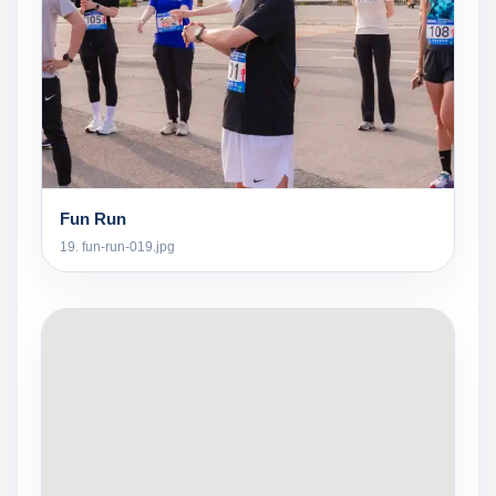
Fun Run
19. fun-run-019.jpg