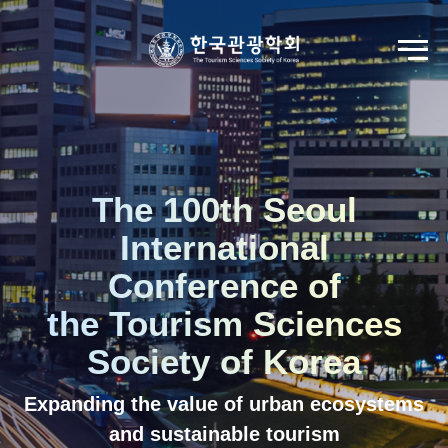
Go to Seoul International Tourism Forum
View Registration Information
Korean
English
The 100th Seoul
International
Conference of
the Tourism Sciences
Society of Korea
Expanding the value of urban ecosystems
and sustainable tourism